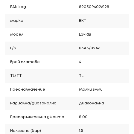
EAN код
8903094026128
марка
BKT
модел
LG-RIB
L/S
83A3/82A6
Брой платове
4
TL/TT
TL
Предназначение
Малки гуми
Радиална/диагонална
Диагонална
Препоръчителна джанта
8.00
Налягане (бар)
1.5