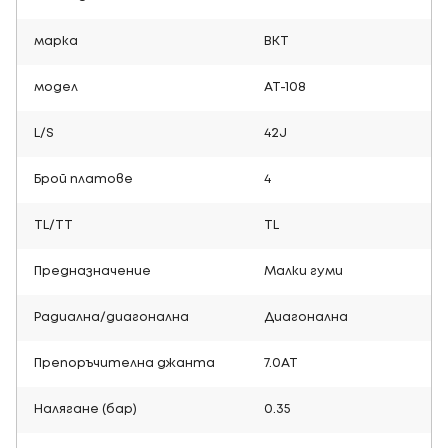
марка
BKT
модел
AT-108
L/S
42J
Брой платове
4
TL/TT
TL
Предназначение
Малки гуми
Радиална/диагонална
Диагонална
Препоръчителна джанта
7.0AT
Налягане (бар)
0.35