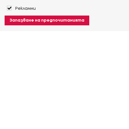
Рекламни
Запазване на предпочитанията
За Heuver
Условия на доставка
Условия на транспорт
Още За Heuver
Моят Heuver