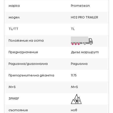
марка
Prometeon
модел
H02 PRO TRAILER
TL/TT
TL
Положение на оста
Предназначение
Дълъг маршрут
Радиална/диагонална
Радиална
Препоръчителна джанта
11.75
M+S
M+S
3PMSF
състояние
нов