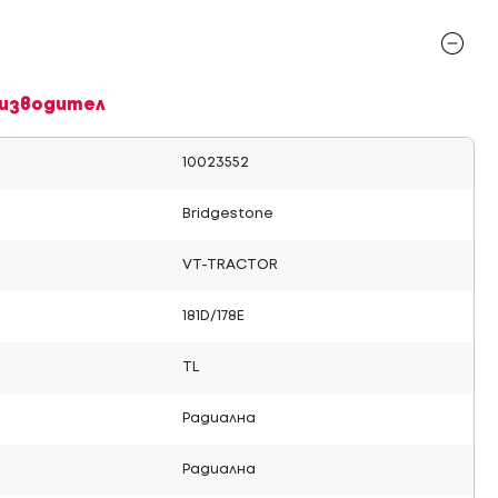
изводител
10023552
Bridgestone
VT-TRACTOR
181D/178E
TL
Радиална
Радиална