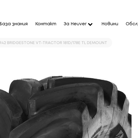
База знания
Контакт
За Heuver
Новини
Обсл
5R42 BRIDGESTONE VT-TRACTOR 181D/178E TL DEMOUNT