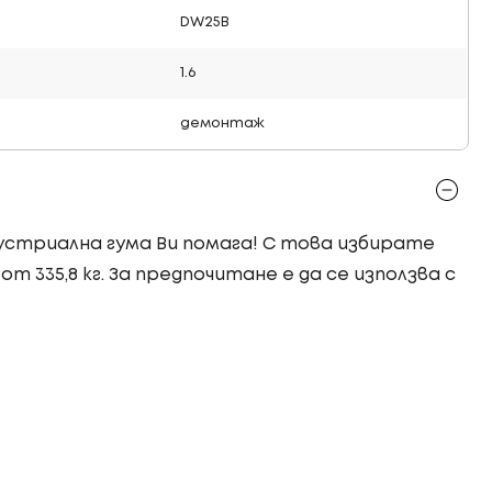
DW25B
1.6
демонтаж
ндустриална гума Ви помага! С това избирате
т 335,8 кг. За предпочитане е да се използва с