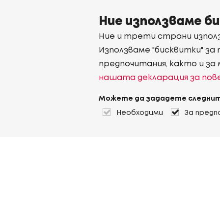
Ние използваме б
Ние и трети страни използ
Използваме "бисквитки" за
предпочитания, както и за
нашата декларация за по
Можете да зададете следнит
Необходими
За предп