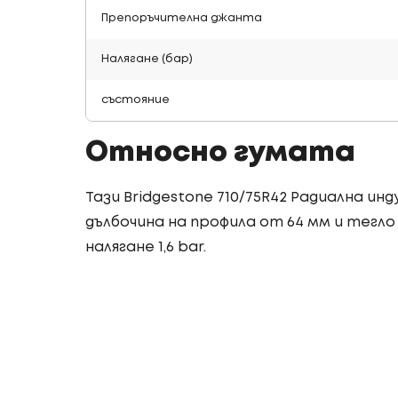
Препоръчителна джанта
Налягане (бар)
състояние
Относно гумата
Тази Bridgestone 710/75R42 Радиална и
дълбочина на профила от 64 мм и тегло о
налягане 1,6 bar.