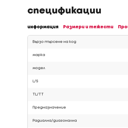
спецификации
информация
Размери и тежести
Про
Бързо търсене на код
марка
модел
L/S
TL/TT
Предназначение
Радиална/диагонална