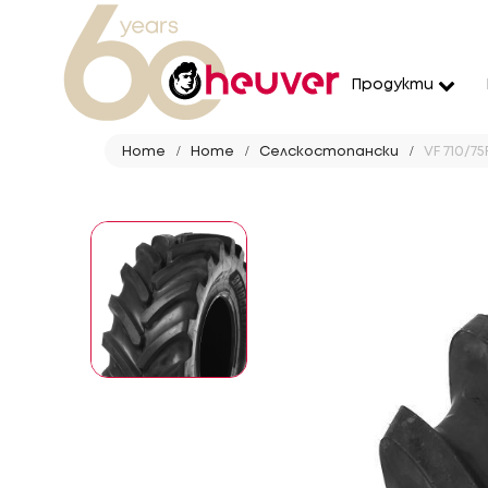
Продукти
Home
Home
Селскостопански
VF 710/7