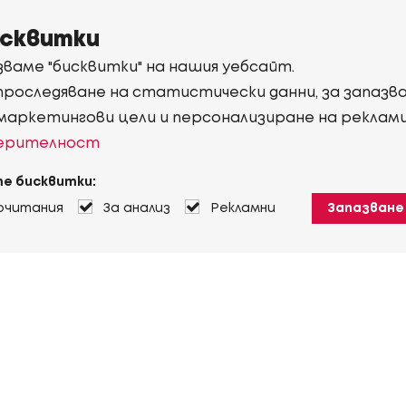
исквитки
ваме "бисквитки" на нашия уебсайт.
 проследяване на статистически данни, за запаз
 маркетингови цели и персонализиране на реклам
верителност
е бисквитки:
очитания
За анализ
Рекламни
Запазване