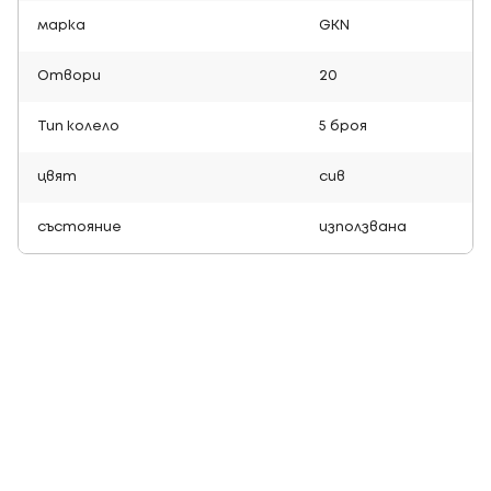
марка
GKN
Отвори
20
Тип колело
5 броя
цвят
сив
състояние
използвана