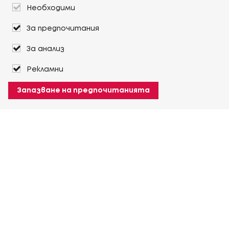
Необходими
За предпочитания
За анализ
Рекламни
Запазване на предпочитанията
За Heuver
Условия на доставка