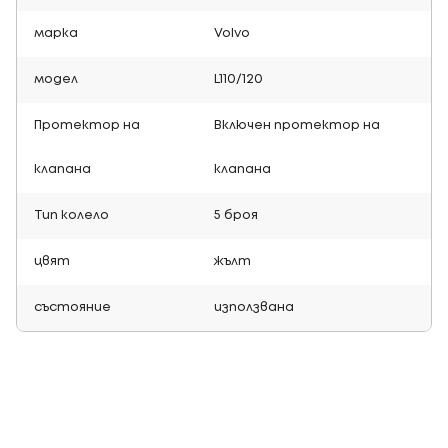
марка
Volvo
модел
L110/120
Протектор на
Включен протектор на
клапана
клапана
Тип колело
5 броя
цвят
жълт
състояние
използвана