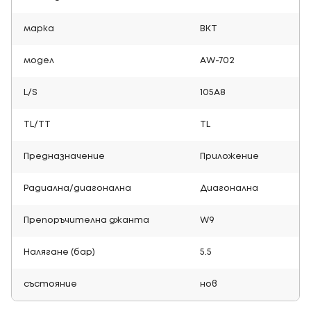
марка
BKT
модел
AW-702
L/S
105A8
TL/TT
TL
Предназначение
Приложение
Радиална/диагонална
Диагонална
Препоръчителна джанта
W9
Налягане (бар)
5.5
състояние
нов