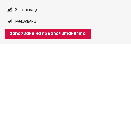
За анализ
Рекламни
Запазване на предпочитанията
За Heuver
Условия на доставка
Условия на транспорт
Още За Heuver