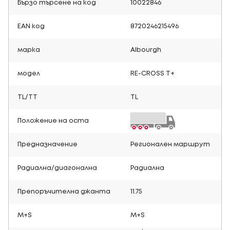
Бързо търсене на код
10022846
EAN код
8720246215496
марка
Albourgh
модел
RE-CROSS T+
TL/TT
TL
Положение на оста
Предназначение
Регионален маршрут
Радиална/диагонална
Радиална
Препоръчителна джанта
11.75
M+S
M+S