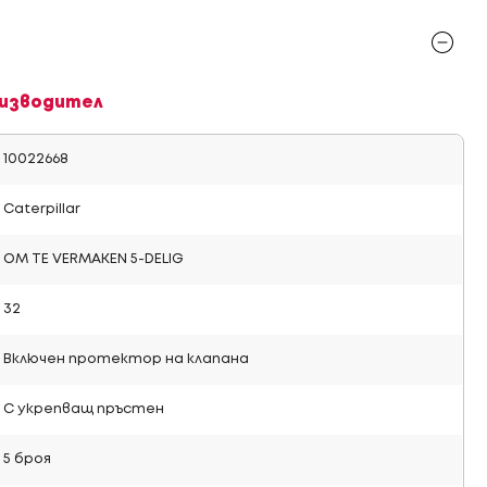
изводител
10022668
Caterpillar
OM TE VERMAKEN 5-DELIG
32
Включен протектор на клапана
С укрепващ пръстен
5 броя