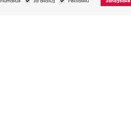
очитания
За анализ
Рекламни
Запазване