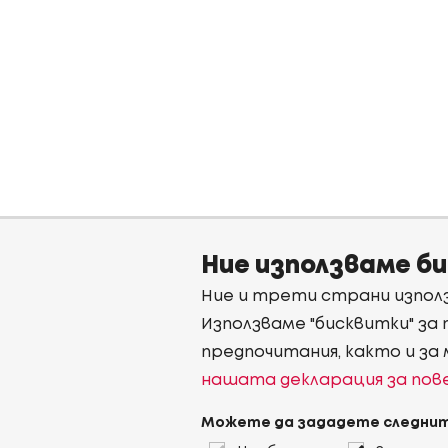
Ние използваме б
Ние и трети страни използ
Използваме "бисквитки" за
предпочитания, както и за
нашата декларация за по
Можете да зададете следнит