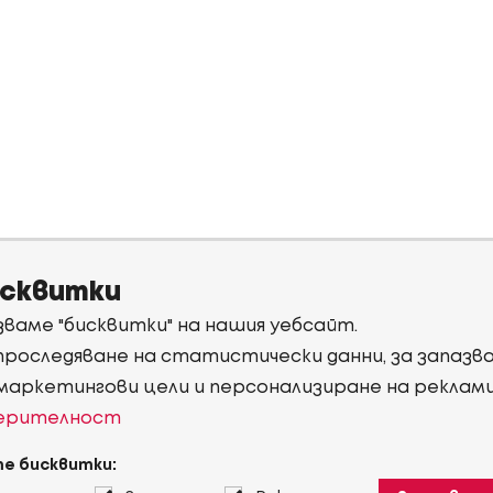
исквитки
ваме "бисквитки" на нашия уебсайт.
 проследяване на статистически данни, за запаз
 маркетингови цели и персонализиране на реклам
верителност
е бисквитки: