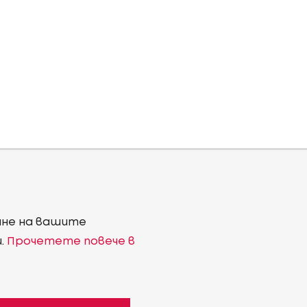
ване на вашите
и.
Прочетете повече в