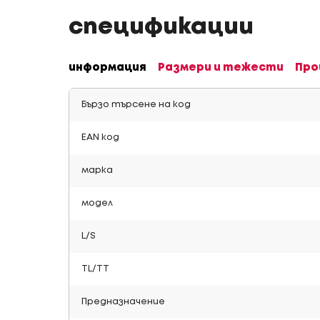
спецификации
информация
Размери и тежести
Про
Бързо търсене на код
EAN код
марка
модел
L/S
TL/TT
Предназначение