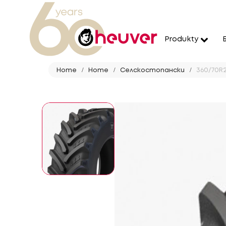
Produkty
Home
Home
Селскостопански
360/70R2