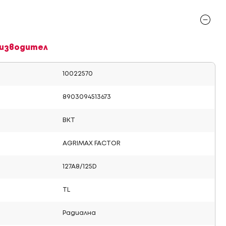
изводител
10022570
8903094513673
BKT
AGRIMAX FACTOR
127A8/125D
TL
Радиална