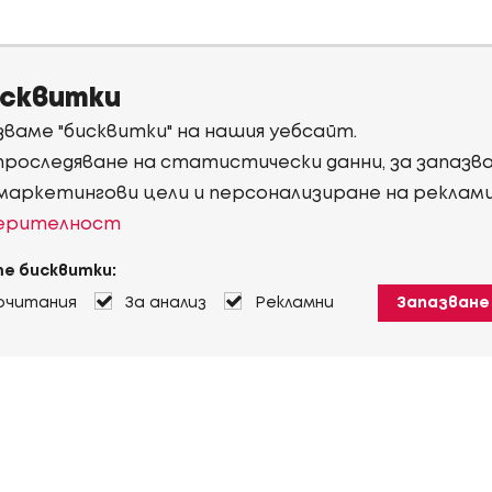
исквитки
ваме "бисквитки" на нашия уебсайт.
 проследяване на статистически данни, за запаз
 маркетингови цели и персонализиране на реклам
верителност
е бисквитки:
очитания
За анализ
Рекламни
Запазване