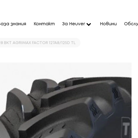
База знания
Контакт
За Heuver
Новини
Обслу
8 BKT AGRIMAX FACTOR 127A8/125D TL