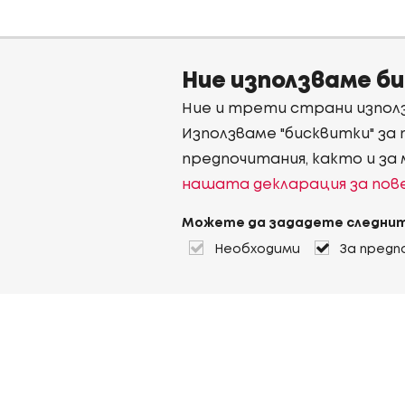
Ние използваме б
Ние и трети страни използ
Използваме "бисквитки" за
предпочитания, както и за
нашата декларация за по
Можете да зададете следнит
Необходими
За предп