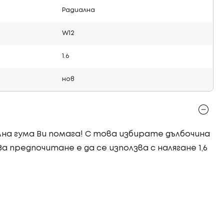
Радиална
W12
1.6
нов
лна гума Ви помага! С това избирате дълбочина
 За предпочитане е да се използва с налягане 1,6