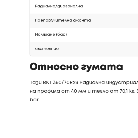
Радиална/диагонална
Препоръчителна джанта
Налягане (бар)
състояние
Относно гумата
Тази BKT 360/70R28 Радиална индустриа
на профила от 40 мм и тегло от 70,1 кг.
bar.