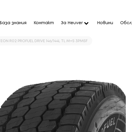
База знания
Контакт
За Heuver
Новини
Обсл
EON R02 PROFUEL DRIVE 146/144L TL M+S 3PMSF