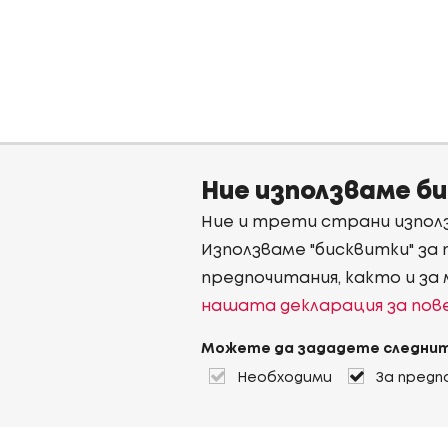
Ние използваме б
Ние и трети страни използ
Използваме "бисквитки" за
предпочитания, както и за
нашата декларация за по
Можете да зададете следнит
Необходими
За предп