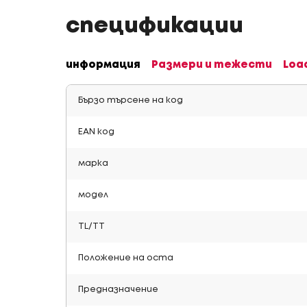
спецификации
информация
Размери и тежести
Loa
Бързо търсене на код
EAN код
марка
модел
TL/TT
Положение на оста
Предназначение