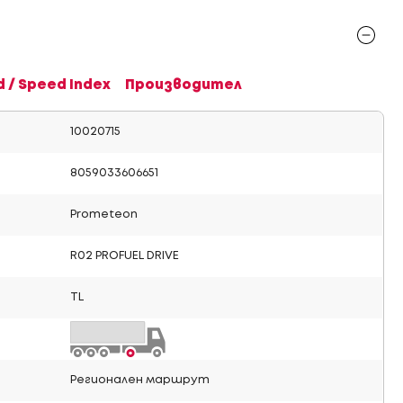
d / Speed Index
Производител
10020715
8059033606651
Prometeon
R02 PROFUEL DRIVE
TL
Регионален маршрут