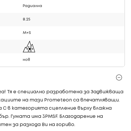
Радиална
8.25
M+S
нов
ага! Тя е специално разработена за Задвижваща
кациите на тази Prometeon са впечатляващи.
C в категорията сцепление върху влажна
ър. Гумата има 3PMSF. Благодарение на
тен за разхода Ви на гориво.