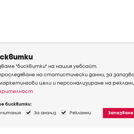
исквитки
ваме "бисквитки" на нашия уебсайт.
 проследяване на статистически данни, за запаз
 маркетингови цели и персонализиране на реклам
верителност
е бисквитки:
очитания
За анализ
Рекламни
Запазване