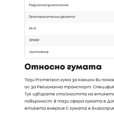
Радиална/диагонална
Препоръчителна джанта
M+S
3PMSF
състояние
Относно гумата
Тази Prometeon гума за камион Ви пом
ос за Регионална транспорт. Специфи
Тук избирате стойността на етикета 
повърхност. В тази сфера гумата е Доб
етикета енергия C гумата е Благоприя