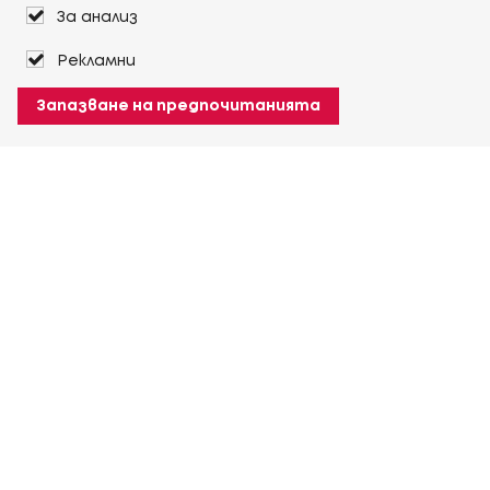
За анализ
Рекламни
Запазване на предпочитанията
За Heuver
Условия на доставка
Условия на транспорт
Още За Heuver