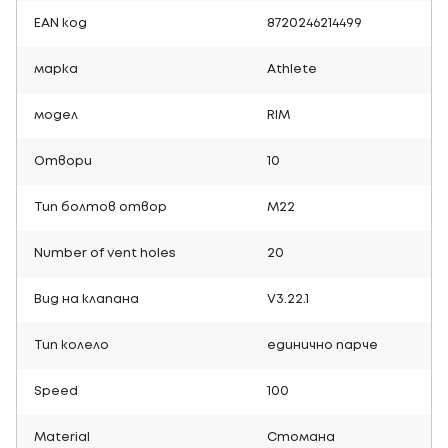
EAN код
8720246214499
марка
Athlete
модел
RIM
Отвори
10
Тип болтов отвор
M22
Number of vent holes
20
Вид на клапана
V3.22.1
Тип колело
единично парче
Speed
100
Material
Стомана