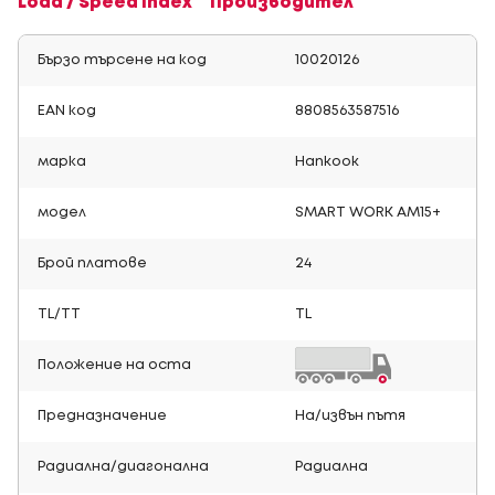
Load / Speed Index
Производител
Бързо търсене на код
10020126
EAN код
8808563587516
марка
Hankook
модел
SMART WORK AM15+
Брой платове
24
TL/TT
TL
Положение на оста
Предназначение
На/извън пътя
Радиална/диагонална
Радиална