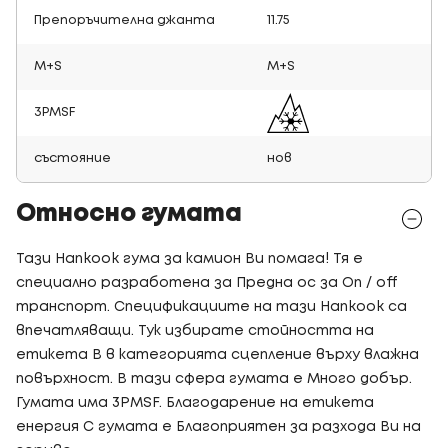
Препоръчителна джанта
11.75
M+S
M+S
3PMSF
състояние
нов
Относно гумата
Тази Hankook гума за камион Ви помага! Тя е
специално разработена за Предна ос за On / off
транспорт. Спецификациите на тази Hankook са
впечатляващи. Тук избирате стойността на
етикета B в категорията сцепление върху влажна
повърхност. В тази сфера гумата е Много добър.
Гумата има 3PMSF. Благодарение на етикета
енергия C гумата е Благоприятен за разхода Ви на