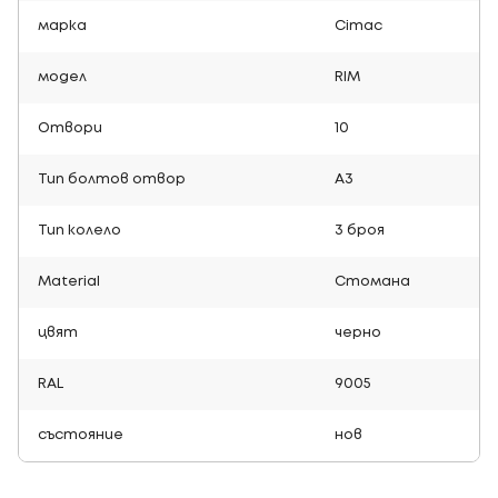
марка
Cimac
модел
RIM
Отвори
10
Тип болтов отвор
A3
Тип колело
3 броя
Material
Стомана
цвят
черно
RAL
9005
състояние
нов