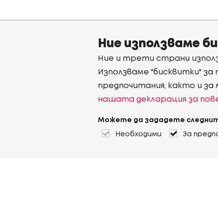
Ние използваме б
Ние и трети страни използ
Използваме "бисквитки" за
предпочитания, както и за
нашата декларация за по
Можете да зададете следнит
Необходими
За предп