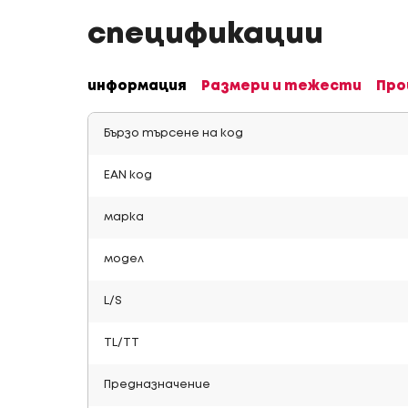
спецификации
информация
Размери и тежести
Про
Бързо търсене на код
EAN код
марка
модел
L/S
TL/TT
Предназначение