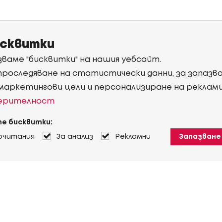
исквитки
ваме "бисквитки" на нашия уебсайт.
 проследяване на статистически данни, за запаз
 маркетингови цели и персонализиране на реклам
верителност
е бисквитки:
очитания
За анализ
Рекламни
Запазване