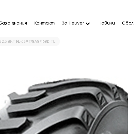
База знания
Контакт
За Heuver
Новини
Обсл
.5 BKT FL-639 178A8/168D TL