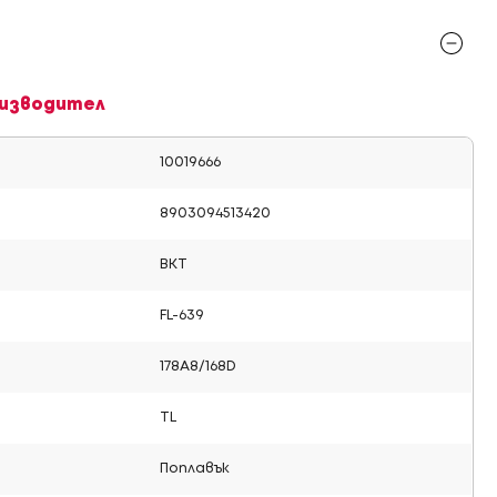
изводител
10019666
8903094513420
BKT
FL-639
178A8/168D
TL
Поплавък