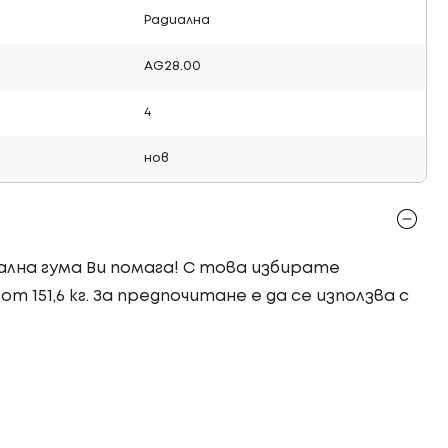
Радиална
AG28.00
4
нов
иална гума Ви помага! С това избирате
т 151,6 кг. За предпочитане е да се използва с