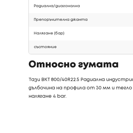
Радиална/диагонална
Препоръчителна джанта
Налягане (бар)
състояние
Относно гумата
Тази BKT 800/40R22.5 Радиална индустр
дълбочина на профила от 30 мм и тегло о
налягане 4 bar.