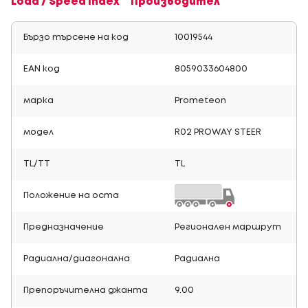
Load / Speed Index
Производител
Бързо търсене на код
10019544
EAN код
8059033604800
марка
Prometeon
модел
R02 PROWAY STEER
TL/TT
TL
Положение на оста
Предназначение
Регионален маршрут
Радиална/диагонална
Радиална
Препоръчителна джанта
9.00