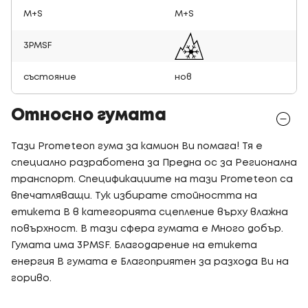
M+S
M+S
3PMSF
състояние
нов
Относно гумата
Тази Prometeon гума за камион Ви помага! Тя е
специално разработена за Предна ос за Регионална
транспорт. Спецификациите на тази Prometeon са
впечатляващи. Тук избирате стойността на
етикета B в категорията сцепление върху влажна
повърхност. В тази сфера гумата е Много добър.
Гумата има 3PMSF. Благодарение на етикета
енергия B гумата е Благоприятен за разхода Ви на
гориво.