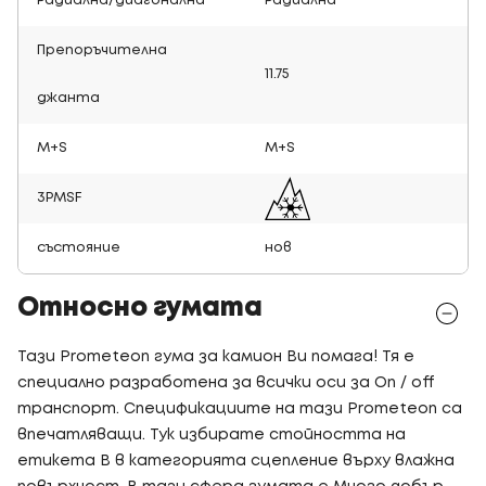
Радиална/диагонална
Радиална
Препоръчителна
11.75
джанта
M+S
M+S
3PMSF
състояние
нов
Относно гумата
Тази Prometeon гума за камион Ви помага! Тя е
специално разработена за всички оси за On / off
транспорт. Спецификациите на тази Prometeon са
впечатляващи. Тук избирате стойността на
етикета B в категорията сцепление върху влажна