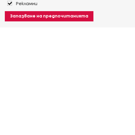
Рекламни
Запазване на предпочитанията
За Heuver
Условия на доставка
Условия на транспорт
Още За Heuver
Моят Heuver