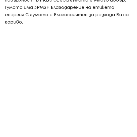
повърхност. В тази сфера гумата е Много добър.
Гумата има 3PMSF. Благодарение на етикета
енергия C гумата е Благоприятен за разхода Ви на
гориво.