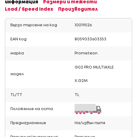
информация
Размери и тежести
Load / Speed Index
Производител
Бързо търсене на код
10019526
EAN код
8059033603353
марка
Prometeon
G02 PRO MULTIAXLE
модел
X.G2M
TL/TT
TL
Положение на оста
Предназначение
На/извън пътя