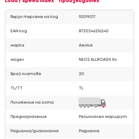
Load / Speed Index
Производител
Бързо търсене на код
10019017
EAN код
8720246216240
марка
Aeolus
модел
NEO2 ALLROADS S4
Брой платове
20
TL/TT
TL
Положение на оста
Предназначение
Регионален маршрут
Радиална/диагонална
Радиална