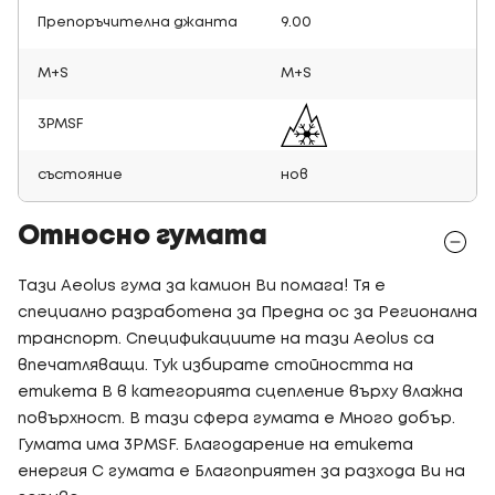
Препоръчителна джанта
9.00
M+S
M+S
3PMSF
състояние
нов
Относно гумата
Тази Aeolus гума за камион Ви помага! Тя е
специално разработена за Предна ос за Регионална
транспорт. Спецификациите на тази Aeolus са
впечатляващи. Тук избирате стойността на
етикета B в категорията сцепление върху влажна
повърхност. В тази сфера гумата е Много добър.
Гумата има 3PMSF. Благодарение на етикета
енергия C гумата е Благоприятен за разхода Ви на