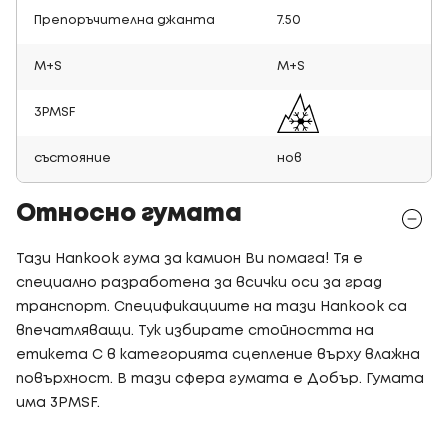
Препоръчителна джанта
7.50
M+S
M+S
3PMSF
състояние
нов
Относно гумата
Тази Hankook гума за камион Ви помага! Тя е
специално разработена за всички оси за град
транспорт. Спецификациите на тази Hankook са
впечатляващи. Тук избирате стойността на
етикета C в категорията сцепление върху влажна
повърхност. В тази сфера гумата е Добър. Гумата
има 3PMSF.