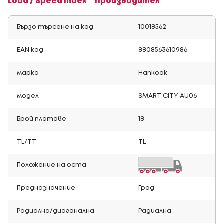
Load / Speed Index
Производител
Бързо търсене на код
10018562
EAN код
8808563610986
марка
Hankook
модел
SMART CITY AU06
Брой платове
18
TL/TT
TL
Положение на оста
Предназначение
Град
Радиална/диагонална
Радиална