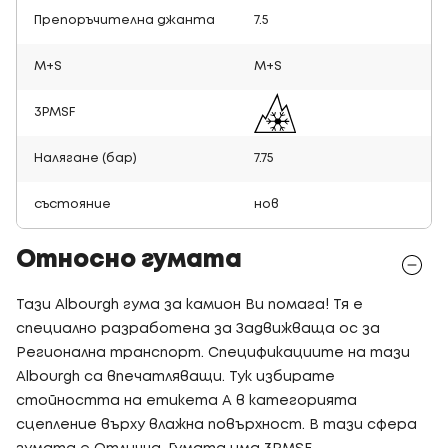
Препоръчителна джанта
7.5
M+S
M+S
3PMSF
Налягане (бар)
7.75
състояние
нов
Относно гумата
Тази Albourgh гума за камион Ви помага! Тя е
специално разработена за Задвижваща ос за
Регионална транспорт. Спецификациите на тази
Albourgh са впечатляващи. Тук избирате
стойността на етикета A в категорията
сцепление върху влажна повърхност. В тази сфера