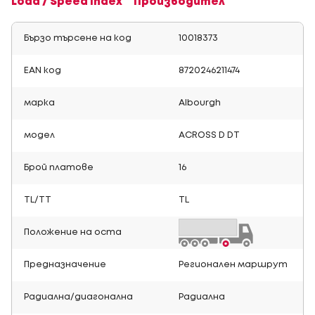
Load / Speed Index
Производител
Бързо търсене на код
10018373
EAN код
8720246211474
марка
Albourgh
модел
ACROSS D DT
Брой платове
16
TL/TT
TL
Положение на оста
Предназначение
Регионален маршрут
Радиална/диагонална
Радиална