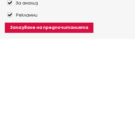
За анализ
Рекламни
Запазване на предпочитанията
За Heuver
Условия на доставка
Условия на транспорт
Още За Heuver