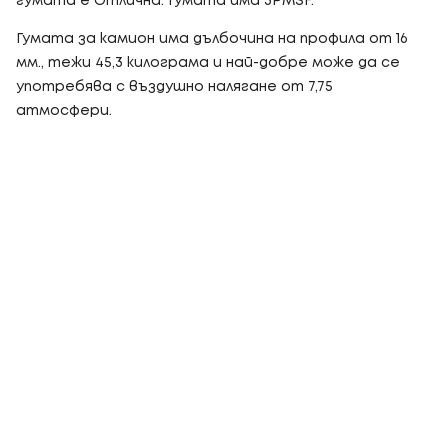
гумата е Отлична. Гумата има 3PMSF.
Гумата за камион има дълбочина на профила от 16
мм., тежи 45,3 килограма и най-добре може да се
употребява с въздушно налягане от 7,75
атмосфери.