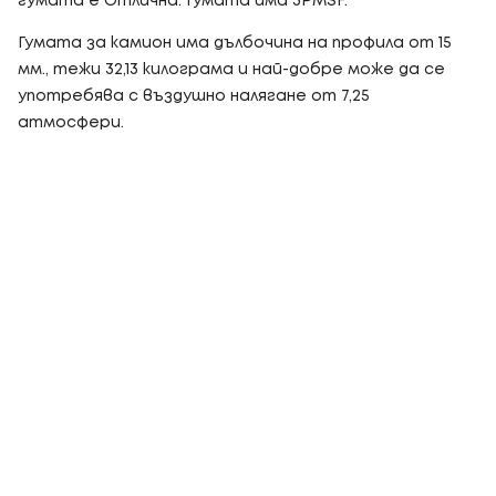
гумата е Отлична. Гумата има 3PMSF.
Гумата за камион има дълбочина на профила от 15
мм., тежи 32,13 килограма и най-добре може да се
употребява с въздушно налягане от 7,25
атмосфери.