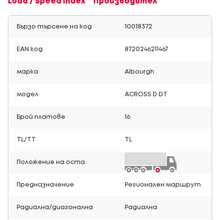
Load / Speed Index
Производител
Бързо търсене на код
10018372
EAN код
8720246211467
марка
Albourgh
модел
ACROSS D DT
Брой платове
16
TL/TT
TL
Положение на оста
Предназначение
Регионален маршрут
Радиална/диагонална
Радиална