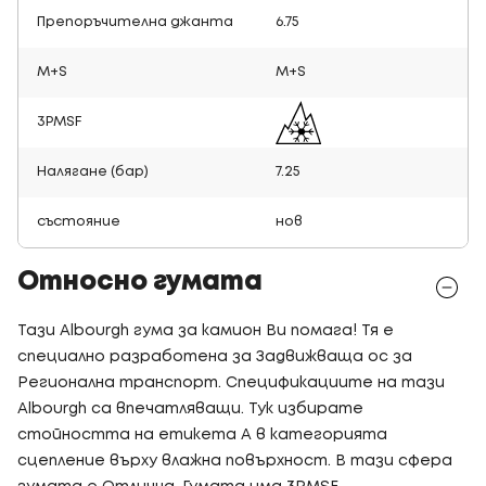
Препоръчителна джанта
6.75
M+S
M+S
3PMSF
Налягане (бар)
7.25
състояние
нов
Относно гумата
Тази Albourgh гума за камион Ви помага! Тя е
специално разработена за Задвижваща ос за
Регионална транспорт. Спецификациите на тази
Albourgh са впечатляващи. Тук избирате
стойността на етикета A в категорията
сцепление върху влажна повърхност. В тази сфера