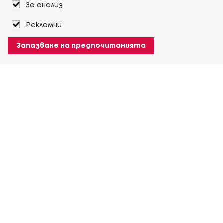
За анализ
Рекламни
Запазване на предпочитанията
За Heuver
Условия на доставка
Условия на транспорт
Още За Heuver