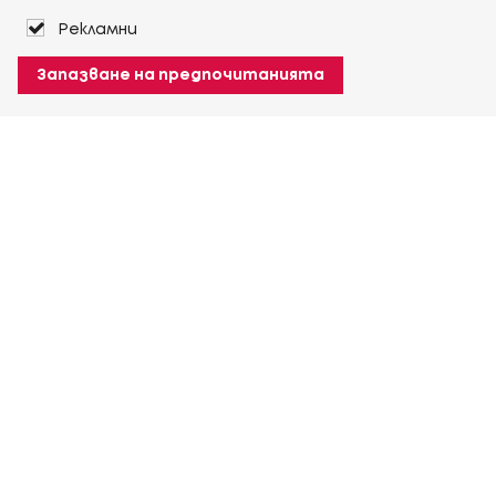
Рекламни
Запазване на предпочитанията
За Heuver
Условия на доставка
Условия на транспорт
Още За Heuver
Моят Heuver