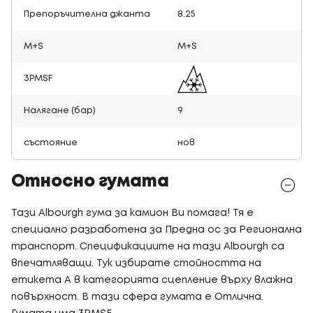
Препоръчителна джанта
8.25
M+S
M+S
3PMSF
Налягане (бар)
9
състояние
нов
Относно гумата
Тази Albourgh гума за камион Ви помага! Тя е
специално разработена за Предна ос за Регионална
транспорт. Спецификациите на тази Albourgh са
впечатляващи. Тук избирате стойността на
етикета A в категорията сцепление върху влажна
повърхност. В тази сфера гумата е Отлична.