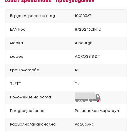
Load / Speed Index
Производител
Бързо търсене на код
10018367
EAN код
8720246211412
марка
Albourgh
модел
ACROSS S DT
Брой платове
16
TL/TT
TL
Положение на оста
Предназначение
Регионален маршрут
Радиална/диагонална
Радиална