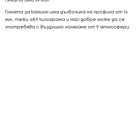
Гумата има 3PMSF.
Гумата за камион има дълбочина на профила от 14
мм., тежи 48,9 килограма и най-добре може да се
употребява с въздушно налягане от 9 атмосфери.