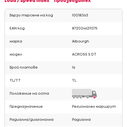
Load / Speed Index
Производител
Бързо търсене на код
10018363
EAN код
8720246211375
марка
Albourgh
модел
ACROSS S DT
Брой платове
16
TL/TT
TL
Положение на оста
Предназначение
Регионален маршрут
Радиална/диагонална
Радиална