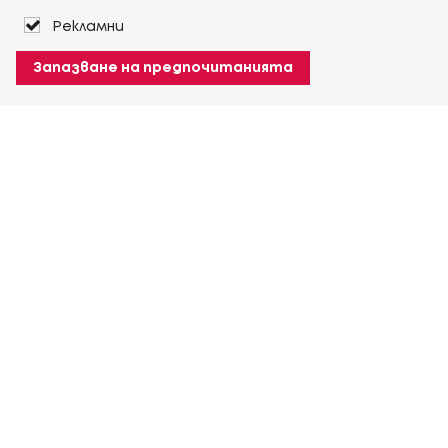
Рекламни
Запазване на предпочитанията
За Heuver
Условия на доставка
Условия на транспорт
Още За Heuver
Моят Heuver