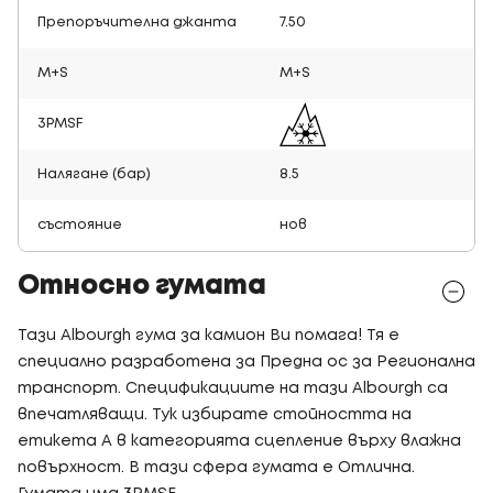
Препоръчителна джанта
7.50
M+S
M+S
3PMSF
Налягане (бар)
8.5
състояние
нов
Относно гумата
Тази Albourgh гума за камион Ви помага! Тя е
специално разработена за Предна ос за Регионална
транспорт. Спецификациите на тази Albourgh са
впечатляващи. Тук избирате стойността на
етикета A в категорията сцепление върху влажна
повърхност. В тази сфера гумата е Отлична.