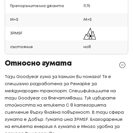
Препоръчителна джанта
11.75
M+S
M+S
3PMSF
състояние
нов
Относно гумата
Тази Goodyear гума за камион Ви помага! Тя е
специално разработена за Ремарке за
международен транспорт. Спецификациите на
тази Goodyear са впечатляващи. Тук избирате
стойността на етикета C в категорията
сцепление върху влажна повърхност. В тази сфера
гумата е Добър. Гумата има 3PMSF. Благодарение
на етикета енергия A гумата е Много удобна за