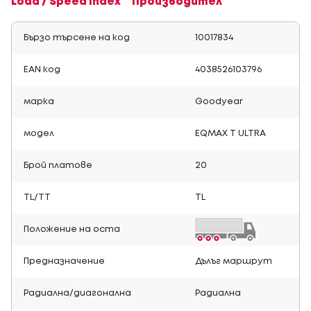
Load / Speed Index
Производител
Бързо търсене на код
10017834
EAN код
4038526103796
марка
Goodyear
модел
EQMAX T ULTRA
Брой платове
20
TL/TT
TL
Положение на оста
Предназначение
Дълъг маршрут
Радиална/диагонална
Радиална