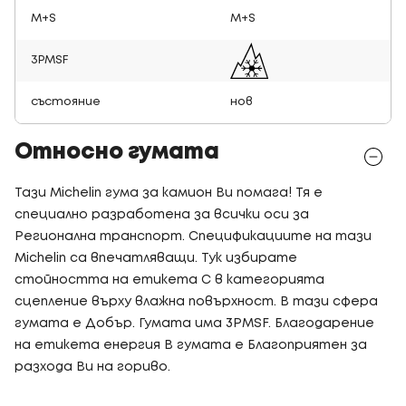
M+S
M+S
3PMSF
състояние
нов
Относно гумата
Тази Michelin гума за камион Ви помага! Тя е
специално разработена за всички оси за
Регионална транспорт. Спецификациите на тази
Michelin са впечатляващи. Тук избирате
стойността на етикета C в категорията
сцепление върху влажна повърхност. В тази сфера
гумата е Добър. Гумата има 3PMSF. Благодарение
на етикета енергия B гумата е Благоприятен за
разхода Ви на гориво.