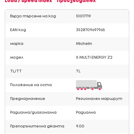
Load / Speed Index
Производител
Бързо търсене на код
10017719
EAN код
3528709697965
марка
Michelin
модел
X MULTI ENERGY Z2
TL/TT
TL
Положение на оста
Предназначение
Регионален маршрут
Радиална/диагонална
Радиална
Препоръчителна джанта
9.00