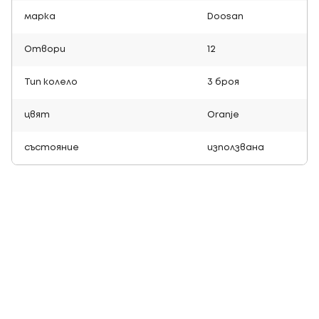
марка
Doosan
Отвори
12
Тип колело
3 броя
цвят
Oranje
състояние
използвана