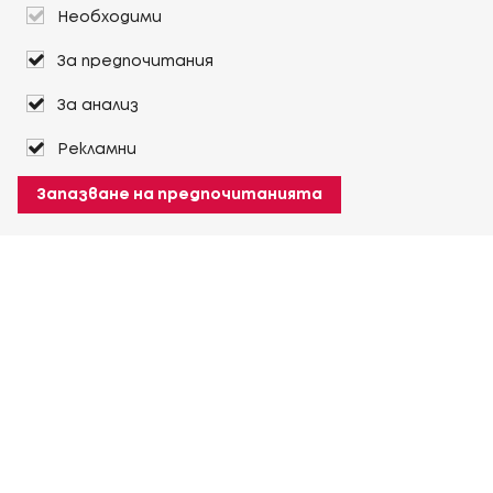
Необходими
За предпочитания
За анализ
Рекламни
Запазване на предпочитанията
За Heuver
Условия на доставка