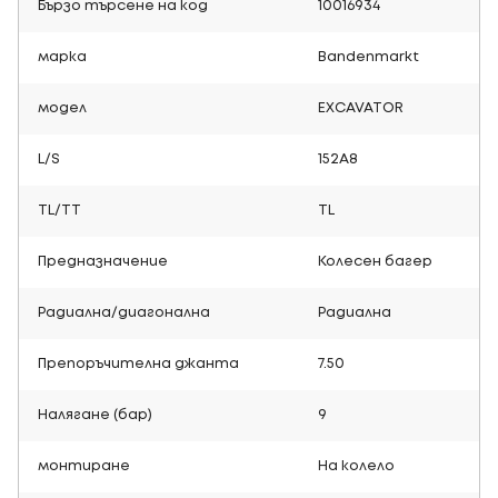
Бързо търсене на код
10016934
марка
Bandenmarkt
модел
EXCAVATOR
L/S
152A8
TL/TT
TL
Предназначение
Колесен багер
Радиална/диагонална
Радиална
Препоръчителна джанта
7.50
Налягане (бар)
9
монтиране
На колело