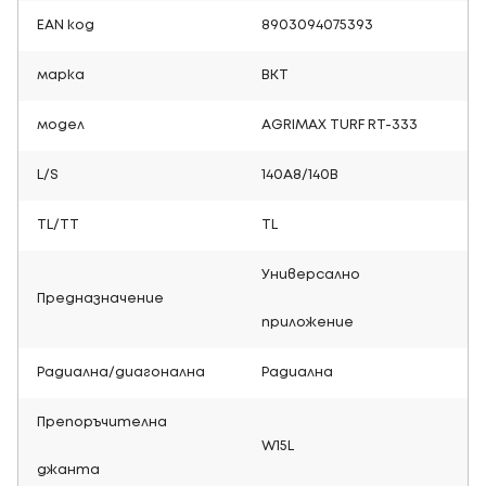
EAN код
8903094075393
марка
BKT
модел
AGRIMAX TURF RT-333
L/S
140A8/140B
TL/TT
TL
Универсално
Предназначение
приложение
Радиална/диагонална
Радиална
Препоръчителна
W15L
джанта