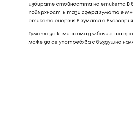
избирате стойността на етикета B в
повърхност. В тази сфера гумата е Мно
етикета енергия B гумата е Благоприят
Гумата за камион има дълбочина на про
може да се употребява с въздушно нал