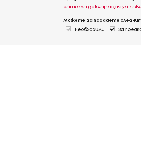
нашата декларация за по
Можете да зададете следнит
Необходими
За предп
За Heuver
Условия на доставка
Условия на транспорт
Още За Heuver