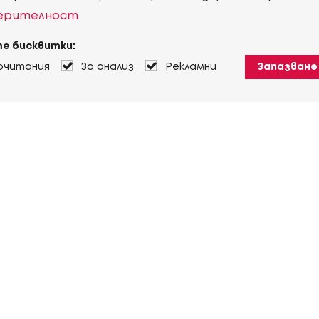
верителност
е бисквитки:
очитания
За анализ
Рекламни
Запазване