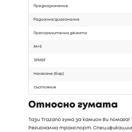
Предназначение
Радиална/диагонална
Препоръчителна джанта
M+S
3PMSF
Налягане (бар)
състояние
Относно гумата
Тази Trazano гума за камион Ви помага!
Регионална транспорт. Спецификациит