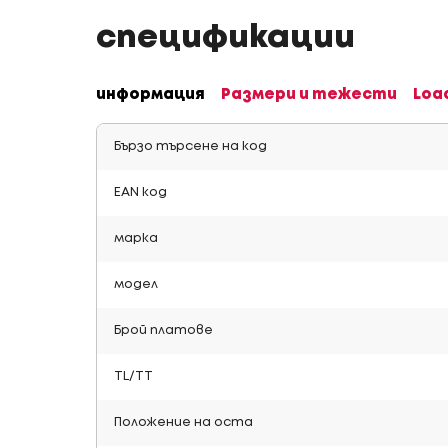
спецификации
информация
Размери и тежести
Loa
Бързо търсене на код
EAN код
марка
модел
Брой платове
TL/TT
Положение на оста