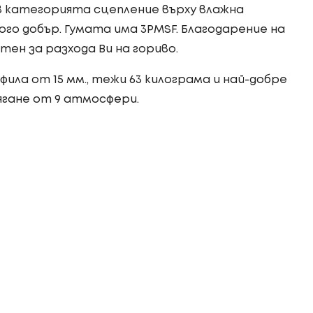
 категорията сцепление върху влажна
го добър. Гумата има 3PMSF. Благодарение на
ен за разхода Ви на гориво.
фила от 15 мм., тежи 63 килограма и най-добре
ягане от 9 атмосфери.