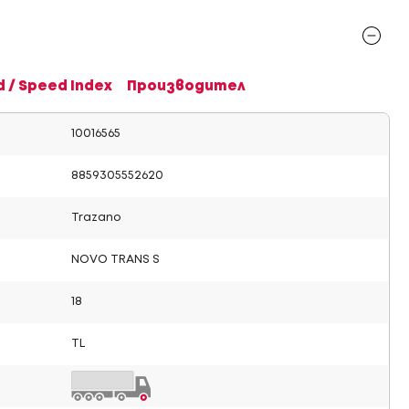
d / Speed Index
Производител
10016565
8859305552620
Trazano
NOVO TRANS S
18
TL