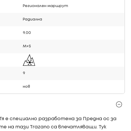
Регионален маршрут
Радиална
9.00
M+S
9
нов
 Тя е специално разработена за Предна ос за
е на тази Trazano са впечатляващи. Тук