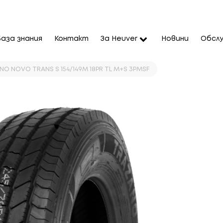
База знания
Контакт
За Heuver
Новини
Обслу
NO NOVO TRANS S 154/149M 18PR TL M+S 3PMSF