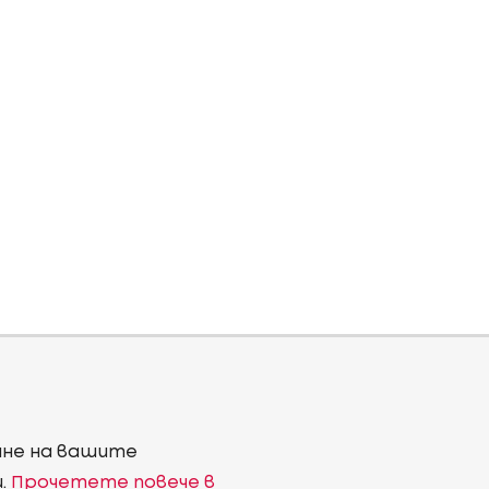
ване на вашите
и.
Прочетете повече в