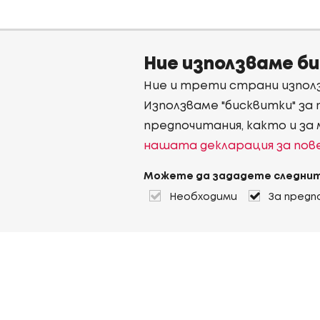
Ние използваме б
Ние и трети страни използ
Използваме "бисквитки" за
предпочитания, както и за
нашата декларация за по
Можете да зададете следнит
Необходими
За предп