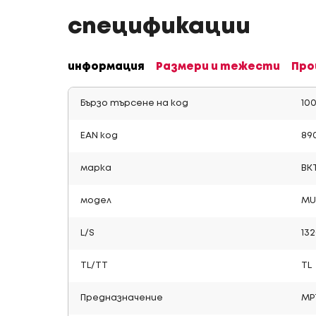
спецификации
информация
Размери и тежести
Про
Бързо търсене на код
100
EAN код
89
марка
BK
модел
MU
L/S
13
TL/TT
TL
Предназначение
МР