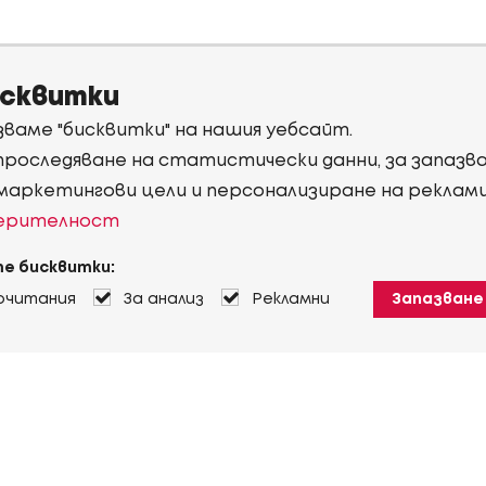
исквитки
ваме "бисквитки" на нашия уебсайт.
 проследяване на статистически данни, за запаз
 маркетингови цели и персонализиране на реклам
верителност
е бисквитки:
очитания
За анализ
Рекламни
Запазване