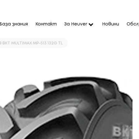
База знания
Контакт
За Heuver
Новини
Обсл
8 BKT MULTIMAX MP-513 132G TL