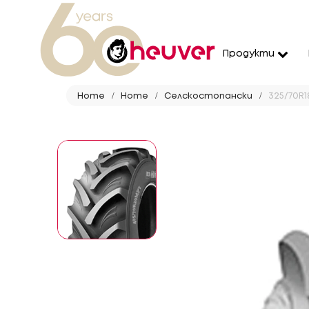
Продукти
Home
Home
Селскостопански
325/70R1