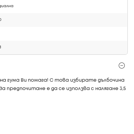
диална
0
в
лна гума Ви помага! С това избирате дълбочина
 За предпочитане е да се използва с налягане 3,5