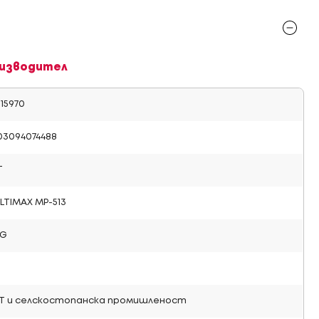
изводител
15970
03094074488
T
LTIMAX MP-513
2G
Т и селскостопанска промишленост