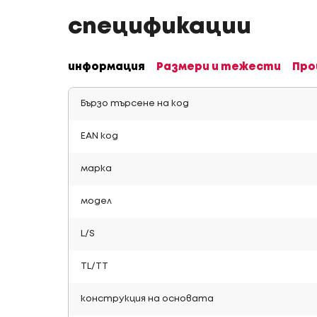
спецификации
информация
Размери и тежести
Про
Бързо търсене на код
EAN код
марка
модел
L/S
TL/TT
конструкция на основата