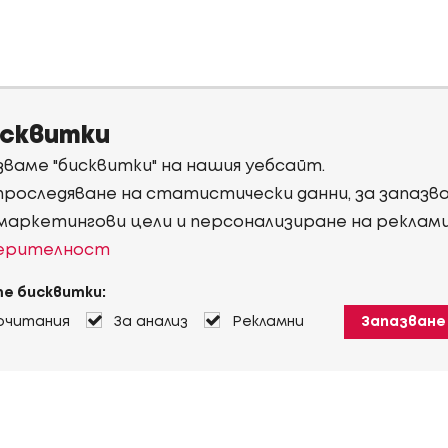
исквитки
ваме "бисквитки" на нашия уебсайт.
 проследяване на статистически данни, за запаз
 маркетингови цели и персонализиране на реклам
верителност
е бисквитки:
очитания
За анализ
Рекламни
Запазване