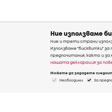
Ние използваме б
Ние и трети страни използ
Използваме "бисквитки" за
предпочитания, както и за
нашата декларация за по
Можете да зададете следнит
Необходими
За предп