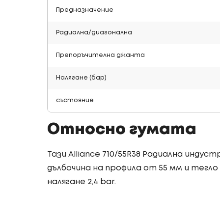
Предназначение
Радиална/диагонална
Препоръчителна джанта
Налягане (бар)
състояние
Относно гумата
Тази Alliance 710/55R38 Радиална индус
дълбочина на профила от 55 мм и тегло о
налягане 2,4 bar.