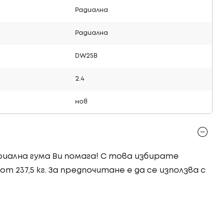
Радиална
Радиална
DW25B
2.4
нов
триална гума Ви помага! С това избирате
т 237,5 кг. За предпочитане е да се използва с