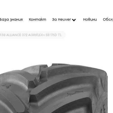
База знания
Контакт
За Heuver
Новини
Обсл
R38 ALLIANCE 372 AGRIFLEX+ SB 175D TL