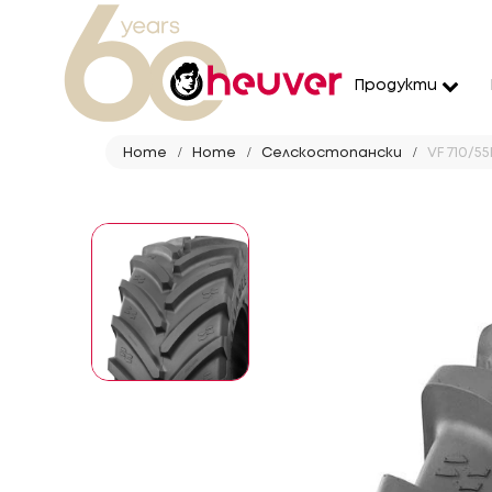
Продукти
Home
Home
Селскостопански
VF 710/55