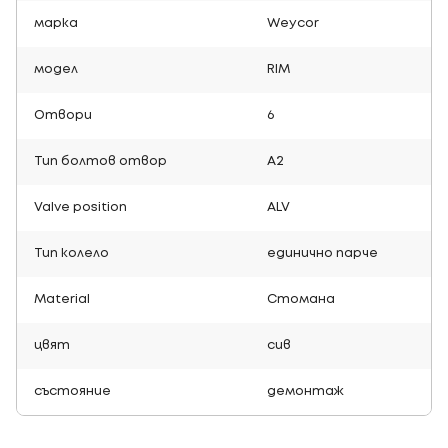
марка
Weycor
модел
RIM
Отвори
6
Тип болтов отвор
A2
Valve position
ALV
Тип колело
единично парче
Material
Стомана
цвят
сив
състояние
демонтаж