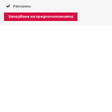
Рекламни
Запазване на предпочитанията
За Heuver
Условия на доставка
Условия на транспорт
Още За Heuver
Моят Heuver
ЛОГИН
Регистрация
Още Моят Heuver