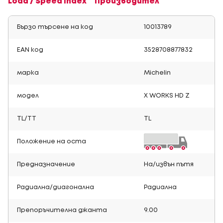
Load / Speed Index
Производител
Бързо търсене на код
10013789
EAN код
3528708877832
марка
Michelin
модел
X WORKS HD Z
TL/TT
TL
Положение на оста
Предназначение
На/извън пътя
Радиална/диагонална
Радиална
Препоръчителна джанта
9.00