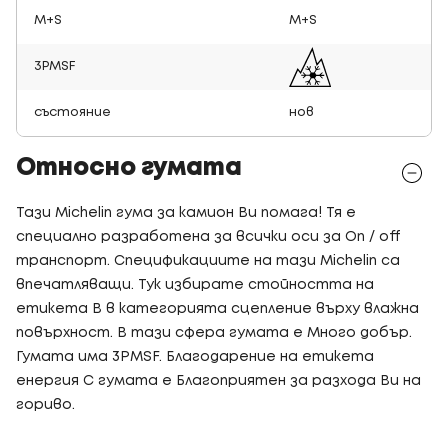
M+S
M+S
3PMSF
състояние
нов
Относно гумата
Тази Michelin гума за камион Ви помага! Тя е
специално разработена за всички оси за On / off
транспорт. Спецификациите на тази Michelin са
впечатляващи. Тук избирате стойността на
етикета B в категорията сцепление върху влажна
повърхност. В тази сфера гумата е Много добър.
Гумата има 3PMSF. Благодарение на етикета
енергия C гумата е Благоприятен за разхода Ви на
гориво.