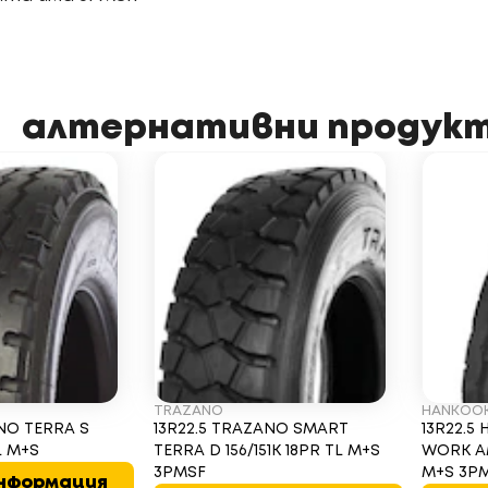
алтернативни продук
TRAZANO
HANKOO
ANO TERRA S
13R22.5 TRAZANO SMART
13R22.5
TL M+S
TERRA D 156/151K 18PR TL M+S
WORK AM
3PMSF
M+S 3P
информация