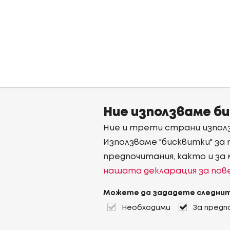
Ние използваме б
Ние и трети страни използ
Използваме "бисквитки" за
предпочитания, както и за
нашата декларация за по
Можете да зададете следнит
Необходими
За предп