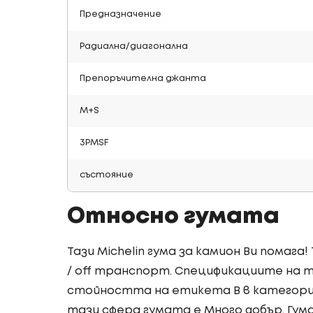
Предназначение
Радиална/диагонална
Препоръчителна джанта
M+S
3PMSF
състояние
Относно гумата
Тази Michelin гума за камион Ви помага
/ off транспорт. Спецификациите на т
стойността на етикета B в категория
тази сфера гумата е Много добър. Гум