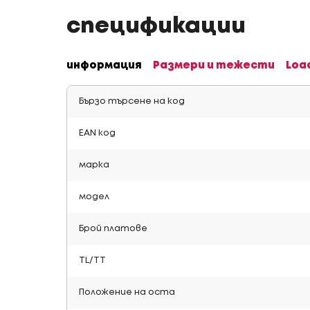
спецификации
информация
Размери и тежести
Loa
Бързо търсене на код
EAN код
марка
модел
Брой платове
TL/TT
Положение на оста