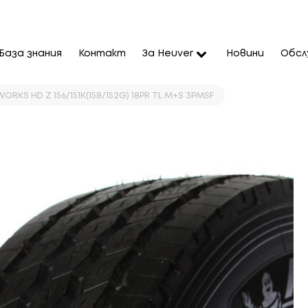
База знания
Контакт
За Heuver
Новини
Обсл
WORKS HD Z 156/151K(158/152G) 18PR TL M+S 3PMSF