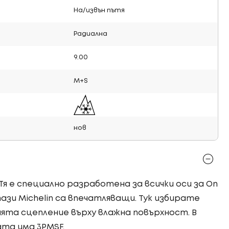
На/извън пътя
Радиална
9.00
M+S
нов
! Тя е специално разработена за всички оси за On
ази Michelin са впечатляващи. Тук избирате
та сцепление върху влажна повърхност. В
ата има 3PMSF.