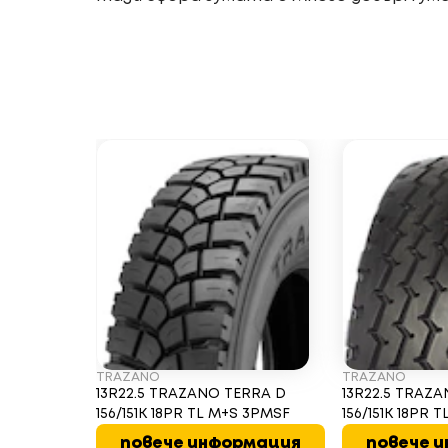
TRAZANO
TRAZANO
13R22.5 TRAZANO TERRA D
13R22.5 TRAZ
156/151K 18PR TL M+S 3PMSF
156/151K 18PR 
повече информация
повече 