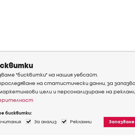
исквитки
ваме "бисквитки" на нашия уебсайт.
 проследяване на статистически данни, за запаз
 маркетингови цели и персонализиране на реклам
верителност
е бисквитки:
очитания
За анализ
Рекламни
Запазване