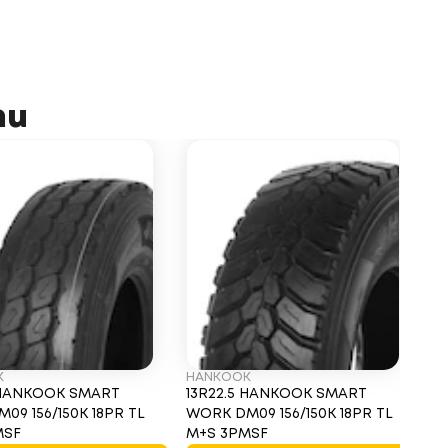
ти
K
HANKOOK
G
 HANKOOK SMART
13R22.5 HANKOOK SMART
1
09 156/150K 18PR TL
WORK DM09 156/150K 18PR TL
O
MSF
M+S 3PMSF
2