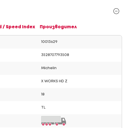
d / Speed Index
Производител
10013629
3528707793508
Michelin
X WORKS HD Z
18
TL