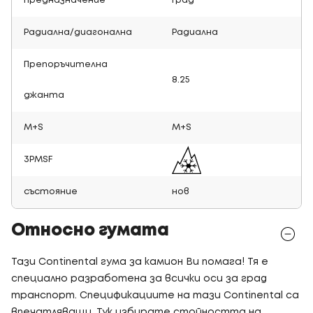
Предназначение
Град
Радиална/диагонална
Радиална
Препоръчителна
8.25
джанта
M+S
M+S
3PMSF
състояние
нов
Относно гумата
Тази Continental гума за камион Ви помага! Тя е
специално разработена за всички оси за град
транспорт. Спецификациите на тази Continental са
впечатляващи. Тук избирате стойността на