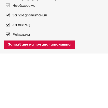
Необходими
За предпочитания
За анализ
Рекламни
Запазване на предпочитанията
За Heuver
Условия на доставка
Условия на транспорт
Още За Heuver
Моят Heuver