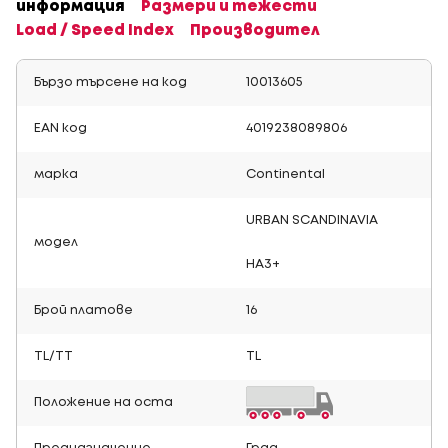
информация
Размери и тежести
Load / Speed Index
Производител
Бързо търсене на код
10013605
EAN код
4019238089806
марка
Continental
URBAN SCANDINAVIA
модел
HA3+
Брой платове
16
TL/TT
TL
Положение на оста