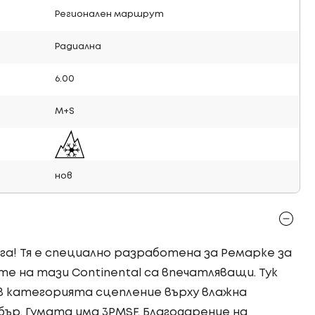
Регионален маршрут
Радиална
6.00
M+S
нов
ага! Тя е специално разработена за Ремарке за
 на тази Continental са впечатляващи. Тук
 категорията сцепление върху влажна
ър. Гумата има 3PMSF. Благодарение на