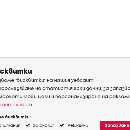
исквитки
ваме "бисквитки" на нашия уебсайт.
 проследяване на статистически данни, за запаз
 маркетингови цели и персонализиране на реклам
верителност
е бисквитки:
очитания
За анализ
Рекламни
Запазване