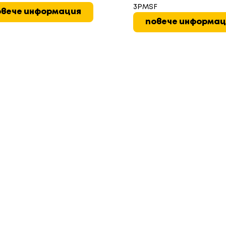
3PMSF
овече информация
повече информац