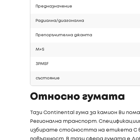
Предназначение
Радиална/диагонална
Препоръчителна джанта
M+S
3PMSF
състояние
Относно гумата
Тази Continental гума за камион Ви пом
Регионална транспорт. Спецификациите
избирате стойността на етикета C в
повърхност. В тази сфера гумата е Доб