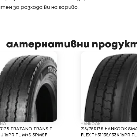
тен за разхода Ви на гориво.
алтернативни продук
ANO
HANKOOK
5R17.5 TRAZANO TRANS T
215/75R17.5 HANKOOK SM
33J 16PR TL M+S 3PMSF
FLEX TH31 135/133K 16PR T