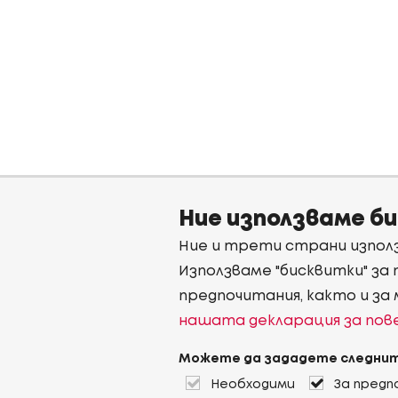
Ние използваме б
Ние и трети страни използ
Използваме "бисквитки" за
предпочитания, както и за
нашата декларация за по
Можете да зададете следнит
Необходими
За предп