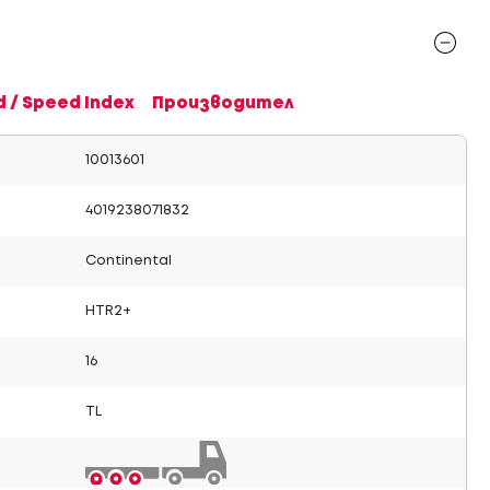
d / Speed Index
Производител
10013601
4019238071832
Continental
HTR2+
16
TL