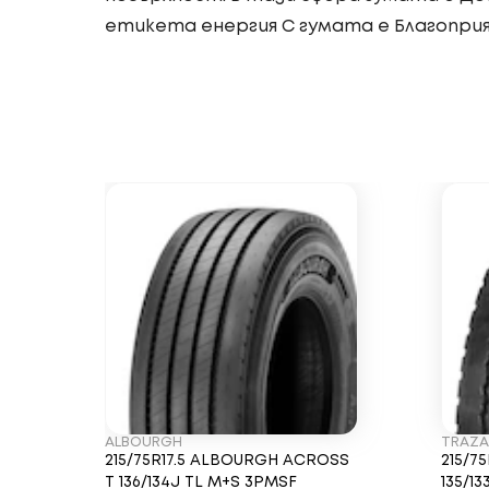
етикета енергия C гумата е Благоприя
ALBOURGH
TRAZ
215/75R17.5 ALBOURGH ACROSS
215/7
T 136/134J TL M+S 3PMSF
135/1