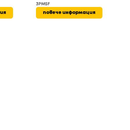
3PMSF
ия
повече информация