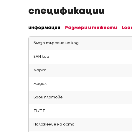
спецификации
информация
Размери и тежести
Loa
Бързо търсене на код
EAN код
марка
модел
Брой платове
TL/TT
Положение на оста