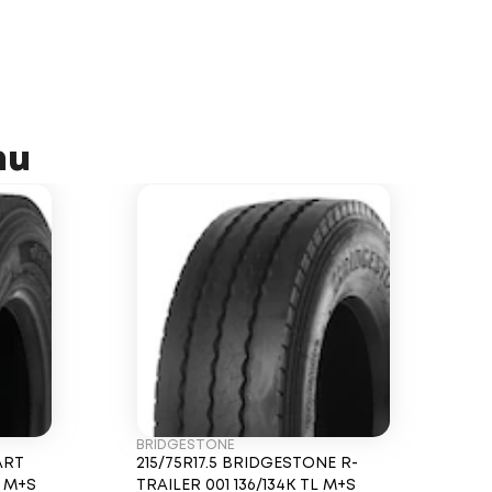
ти
BRIDGESTONE
ART
215/75R17.5 BRIDGESTONE R-
L M+S
TRAILER 001 136/134K TL M+S