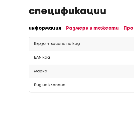
спецификации
информация
Размери и тежести
Про
Бързо търсене на код
EAN код
марка
Вид на клапана