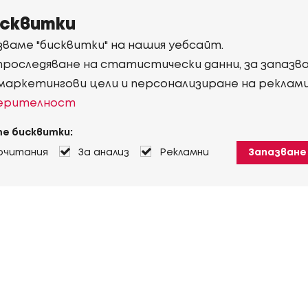
исквитки
ваме "бисквитки" на нашия уебсайт.
 проследяване на статистически данни, за запаз
 маркетингови цели и персонализиране на реклам
верителност
е бисквитки:
очитания
За анализ
Рекламни
Запазване