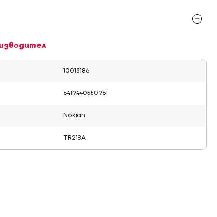
изводител
10013186
6419440550961
Nokian
TR218A