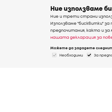
Ние използваме б
Ние и трети страни използ
Използваме "бисквитки" за
предпочитания, както и за
нашата декларация за по
Можете да зададете следнит
Необходими
За предп