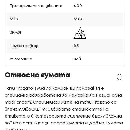
Препоръчителна джанта
6.00
M+S
M+S
3PMSF
Налягане (бар)
8.5
състояние
нов
Относно гумата
Тази Trazano гума за камион Ви помага! Тя е
специално разработена за Ремарке за Регионална
транспорт. Спецификациите на тази Trazano са
впечатляващи. Тук избирате стойността на
етикета C в категорията сцепление върху влажна
повърхност. В тази сфера гумата е Добър. Гумата