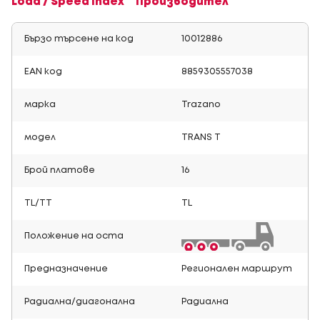
Load / Speed Index
Производител
Бързо търсене на код
10012886
EAN код
8859305557038
марка
Trazano
модел
TRANS T
Брой платове
16
TL/TT
TL
Положение на оста
Предназначение
Регионален маршрут
Радиална/диагонална
Радиална