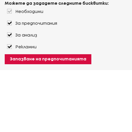
Можете да зададете следните бисквитки:
Необходими
За предпочитания
За анализ
Рекламни
Запазване на предпочитанията
За Heuver
Условия на доставка
Условия на транспорт
Още За Heuver
Моят Heuver