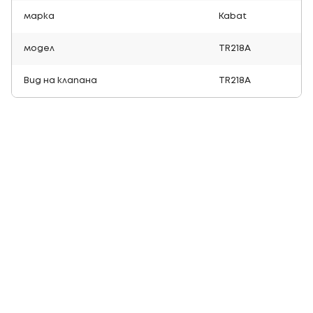
марка
Kabat
модел
TR218A
Вид на клапана
TR218A