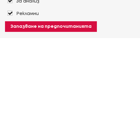
За анализ
Рекламни
Запазване на предпочитанията
За Heuver
Условия на доставка
Условия на транспорт
Още За Heuver