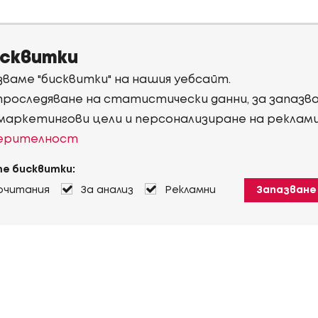
исквитки
ваме "бисквитки" на нашия уебсайт.
 проследяване на статистически данни, за запаз
 маркетингови цели и персонализиране на реклам
верителност
е бисквитки:
очитания
За анализ
Рекламни
Запазване