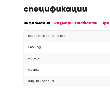
спецификации
информация
Размери и тежести
Про
Бързо търсене на код
EAN код
марка
модел
Вид на клапана