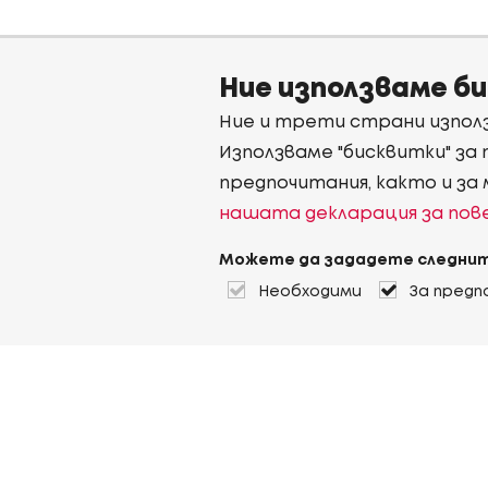
Ние използваме б
Ние и трети страни използ
Използваме "бисквитки" за
предпочитания, както и за
нашата декларация за по
Можете да зададете следнит
Необходими
За предп