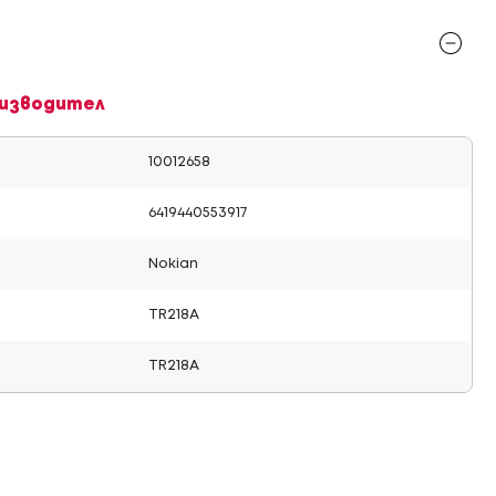
изводител
10012658
6419440553917
Nokian
TR218A
TR218A