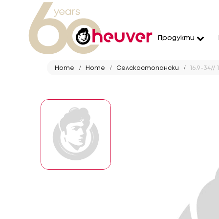
Продукти
Home
Home
Селскостопански
16.9-34//