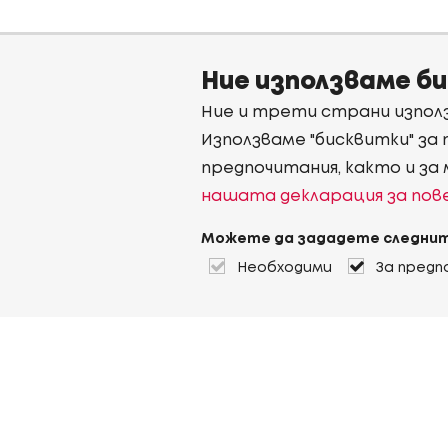
Ние използваме б
Ние и трети страни използ
Използваме "бисквитки" за
предпочитания, както и за
нашата декларация за по
Можете да зададете следнит
Необходими
За предп