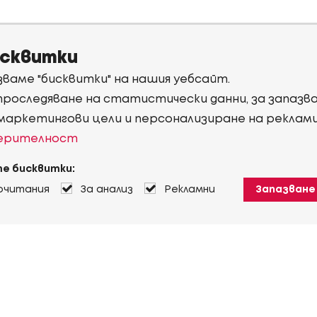
исквитки
ваме "бисквитки" на нашия уебсайт.
 проследяване на статистически данни, за запаз
 маркетингови цели и персонализиране на реклам
верителност
е бисквитки:
очитания
За анализ
Рекламни
Запазване