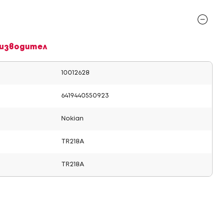
изводител
10012628
6419440550923
Nokian
TR218A
TR218A