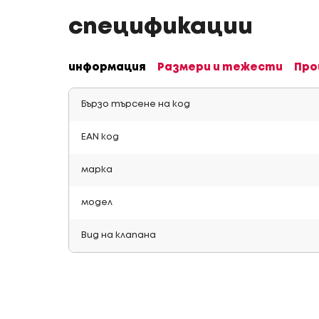
спецификации
информация
Размери и тежести
Про
Бързо търсене на код
EAN код
марка
модел
Вид на клапана