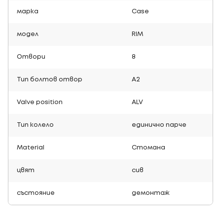
марка
Case
модел
RIM
Отвори
8
Тип болтов отвор
A2
Valve position
ALV
Тип колело
единично парче
Material
Стомана
цвят
сив
състояние
демонтаж