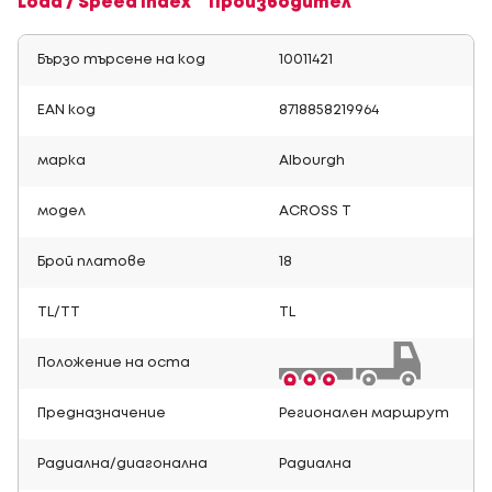
Load / Speed Index
Производител
Бързо търсене на код
10011421
EAN код
8718858219964
марка
Albourgh
модел
ACROSS T
Брой платове
18
TL/TT
TL
Положение на оста
Предназначение
Регионален маршрут
Радиална/диагонална
Радиална