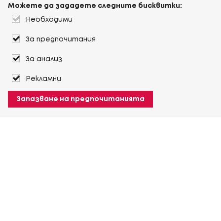
Можете да зададете следните бисквитки:
Необходими
За предпочитания
За анализ
Рекламни
Запазване на предпочитанията
За Heuver
Условия на доставка
Условия на транспорт
Още За Heuver
Моят Heuver