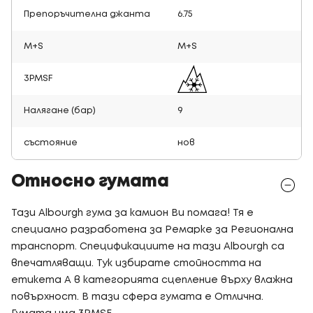
Препоръчителна джанта
6.75
M+S
M+S
3PMSF
Налягане (бар)
9
състояние
нов
Относно гумата
Тази Albourgh гума за камион Ви помага! Тя е
специално разработена за Ремарке за Регионална
транспорт. Спецификациите на тази Albourgh са
впечатляващи. Тук избирате стойността на
етикета A в категорията сцепление върху влажна
повърхност. В тази сфера гумата е Отлична.