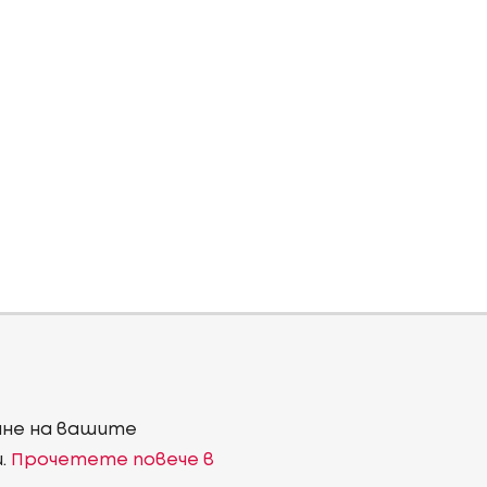
ване на вашите
и.
Прочетете повече в