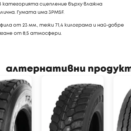
 категорията сцепление върху влажна
лична. Гумата има 3PMSF.
ила от 23 мм., тежи 71,4 килограма и най-добре
ягане от 8,5 атмосфери.
алтернативни продук