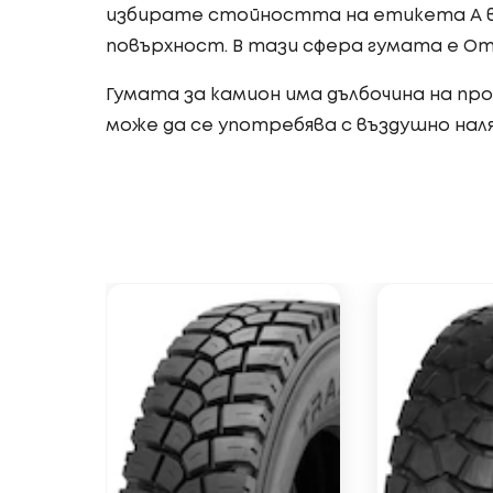
избирате стойността на етикета A в
повърхност. В тази сфера гумата е От
Гумата за камион има дълбочина на проф
може да се употребява с въздушно нал