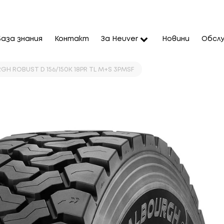
База знания
Контакт
За Heuver
Новини
Обслу
GH ROBUST D 156/150K 18PR TL M+S 3PMSF