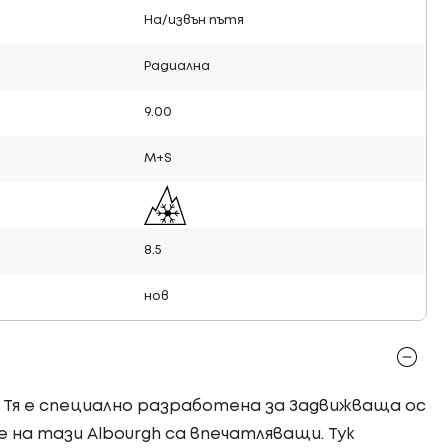
На/извън пътя
Радиална
9.00
M+S
8.5
нов
а! Тя е специално разработена за Задвижваща ос
 на тази Albourgh са впечатляващи. Тук