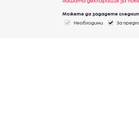
нашата декларация за по
Можете да зададете следнит
Необходими
За предп
За Heuver
Условия на доставка
Условия на транспорт
Още За Heuver