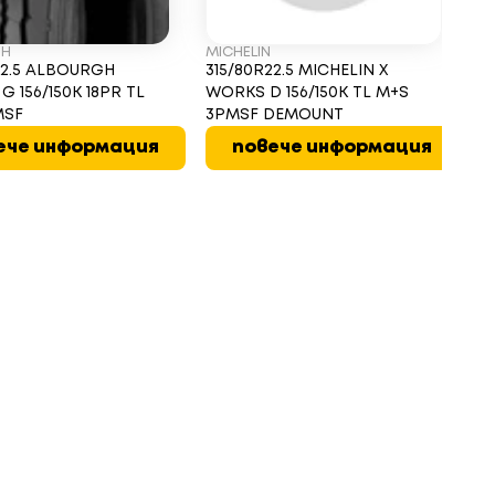
GH
MICHELIN
MI
22.5 ALBOURGH
315/80R22.5 MICHELIN X
31
G 156/150K 18PR TL
WORKS D 156/150K TL M+S
WO
MSF
3PMSF DEMOUNT
3
ече информация
повече информация