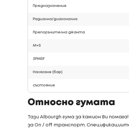
Предназначение
Радиална/диагонална
Препоръчителна джанта
M+S
3PMSF
Налягане (бар)
състояние
Относно гумата
Тази Albourgh гума за камион Ви помаг
за On / off транспорт. Спецификациите