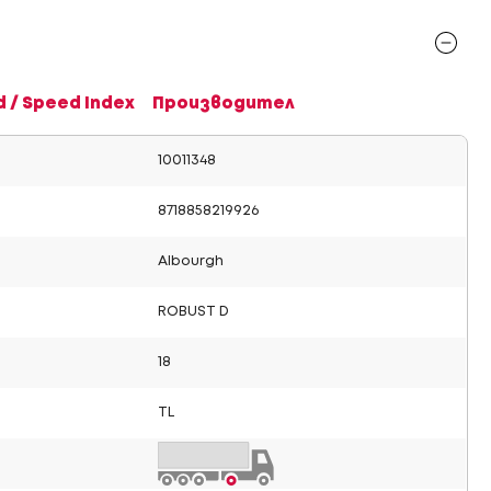
d / Speed Index
Производител
10011348
8718858219926
Albourgh
ROBUST D
18
TL