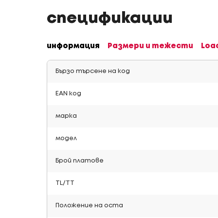
спецификации
информация
Размери и тежести
Loa
Бързо търсене на код
EAN код
марка
модел
Брой платове
TL/TT
Положение на оста