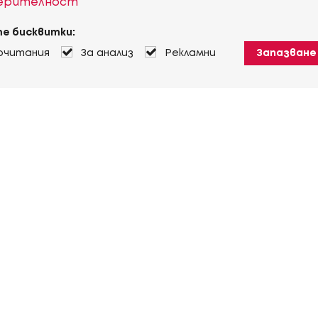
верителност
е бисквитки:
очитания
За анализ
Рекламни
Запазване