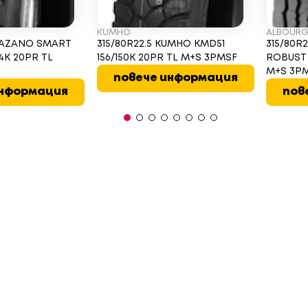
KUMHO
ALBOUR
TRAZANO SMART
315/80R22.5 KUMHO KMD51
315/80R
54K 20PR TL
156/150K 20PR TL M+S 3PMSF
ROBUST 
M+S 3P
повече информация
информация
пов