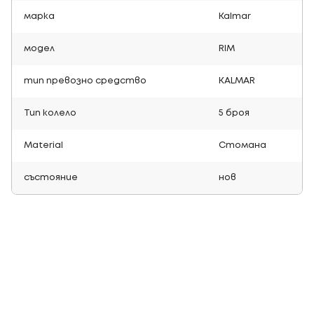
марка
Kalmar
модел
RIM
тип превозно средство
KALMAR
Тип колело
5 броя
Material
Стомана
състояние
нов