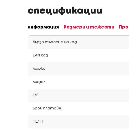
спецификации
информация
Размери и тежести
Про
Бързо търсене на код
EAN код
марка
модел
L/S
Брой платове
TL/TT