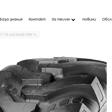
База знания
Контакт
За Heuver
Новини
Обсл
KT TR-463 156A8 12PR TL