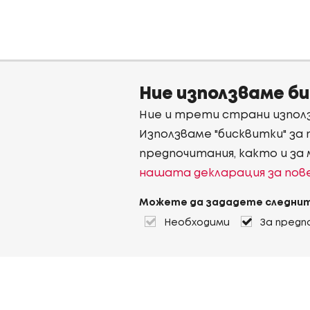
Ние използваме б
Ние и трети страни използ
Използваме "бисквитки" за
предпочитания, както и за
нашата декларация за по
Можете да зададете следнит
Необходими
За предп