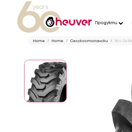
Продукти
Home
Home
Селскостопански
18.4-26 B