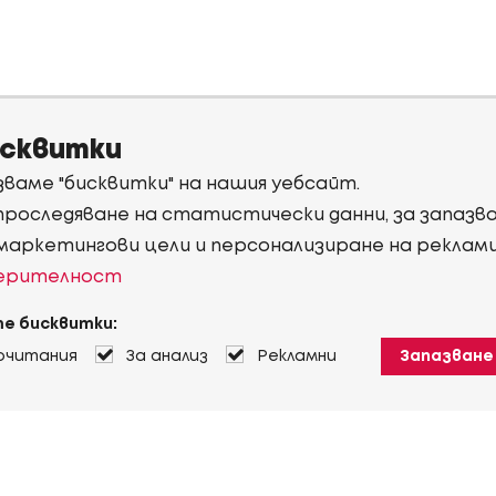
исквитки
ваме "бисквитки" на нашия уебсайт.
 проследяване на статистически данни, за запаз
 маркетингови цели и персонализиране на реклам
верителност
е бисквитки:
очитания
За анализ
Рекламни
Запазване