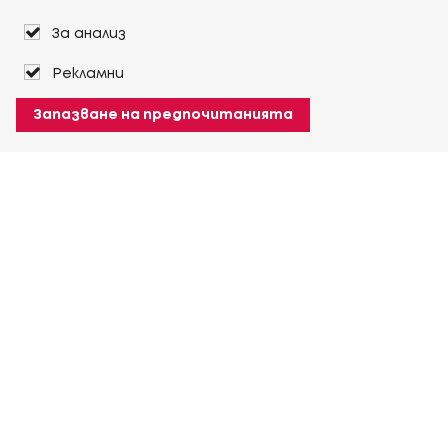
За анализ
Рекламни
Запазване на предпочитанията
За Heuver
Условия на доставка
Условия на транспорт
Още За Heuver