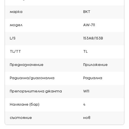
марка
BKT
модел
AW-711
L/S
153A8/153B
TL/TT
TL
Предназначение
Приложение
Радиална/диагонална
Радиална
Препоръчителна джанта
W11
Налягане (бар)
4
състояние
нов