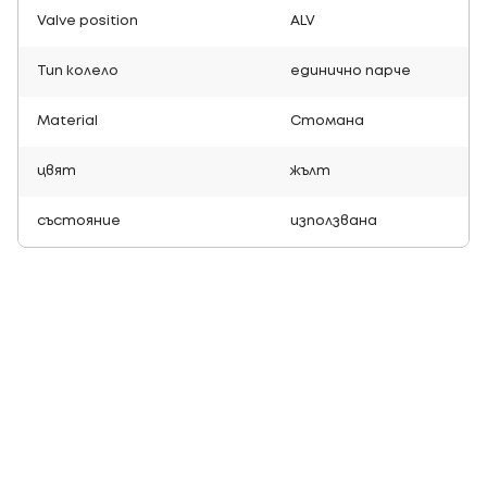
Valve position
ALV
Тип колело
единично парче
Material
Стомана
цвят
жълт
състояние
използвана