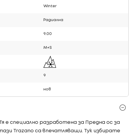
Winter
Радиална
9.00
M+S
9
нов
 Тя е специално разработена за Предна ос за
ази Trazano са впечатляващи. Тук избирате