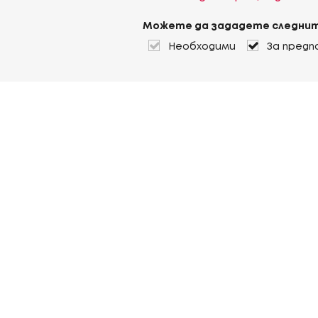
Можете да зададете следнит
Необходими
За предп
За Heuver
Условия на доставка
Условия на транспорт
Още За Heuver