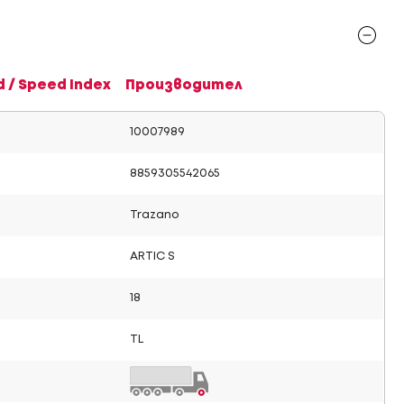
d / Speed Index
Производител
10007989
8859305542065
Trazano
ARTIC S
18
TL