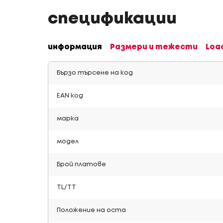
спецификации
информация
Размери и тежести
Loa
Бързо търсене на код
EAN код
марка
модел
Брой платове
TL/TT
Положение на оста