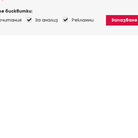
е бисквитки:
очитания
За анализ
Рекламни
Запазване