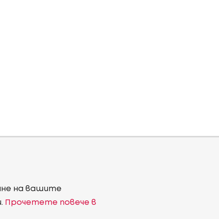
ване на вашите
и.
Прочетете повече в