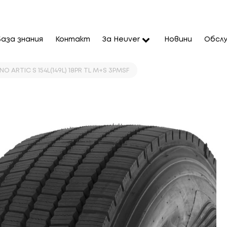
База знания
Контакт
За Heuver
Новини
Обслу
 ARTIC S 154L(149L) 18PR TL M+S 3PMSF