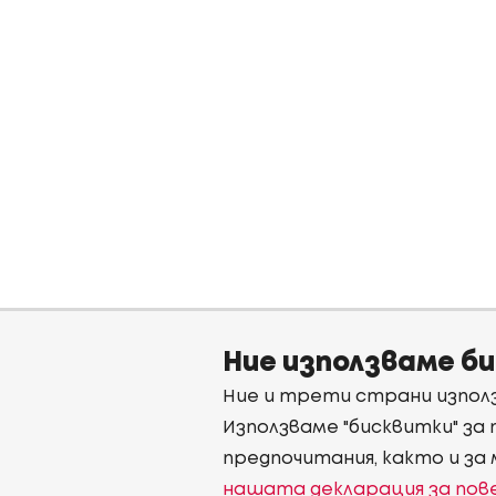
Ние използваме б
Ние и трети страни използ
Използваме "бисквитки" за
предпочитания, както и за
нашата декларация за по