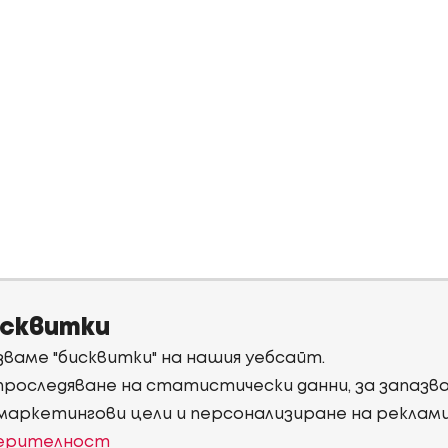
исквитки
ваме "бисквитки" на нашия уебсайт.
 проследяване на статистически данни, за запаз
 маркетингови цели и персонализиране на реклам
верителност