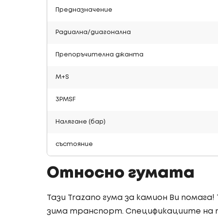
Предназначение
Радиална/диагонална
Препоръчителна джанта
M+S
3PMSF
Налягане (бар)
състояние
Относно гумата
Тази Trazano гума за камион Ви помага!
зима транспорт. Спецификациите на т